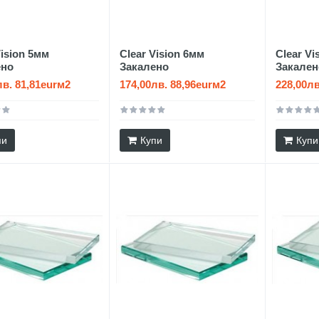
Vision 5мм
Clear Vision 6мм
Clear Vi
ено
Закалено
Закален
лв. 81,81eurм2
174,00лв. 88,96eurм2
228,00лв
пи
Купи
Купи