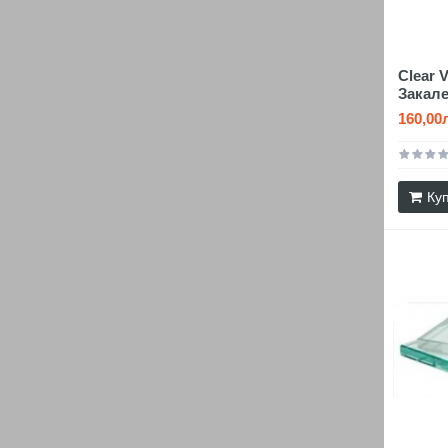
Clear 
Закал
160,00
Ку