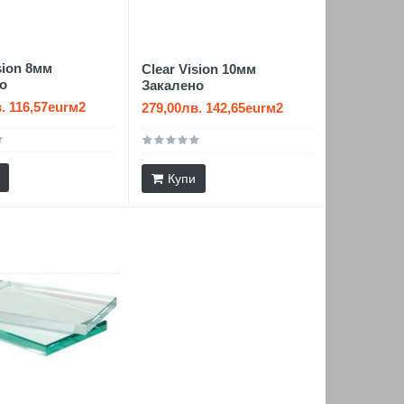
sion 8мм
Clear Vision 10мм
о
Закалено
. 116,57eurм2
279,00лв. 142,65eurм2
Купи