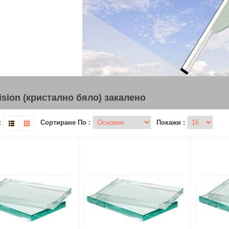
Vision (кристално бяло) закалено
:
Сортиране По :
Покажи :