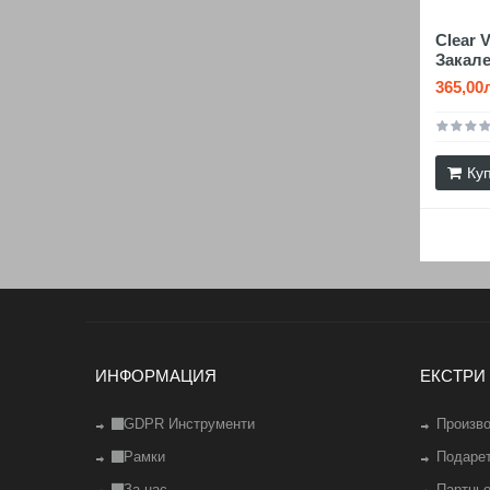
Clear 
Закал
365,00
Ку
ИНФОРМАЦИЯ
ЕКСТРИ
GDPR Инструменти
Произв
Рамки
Подаре
За нас
Партньо