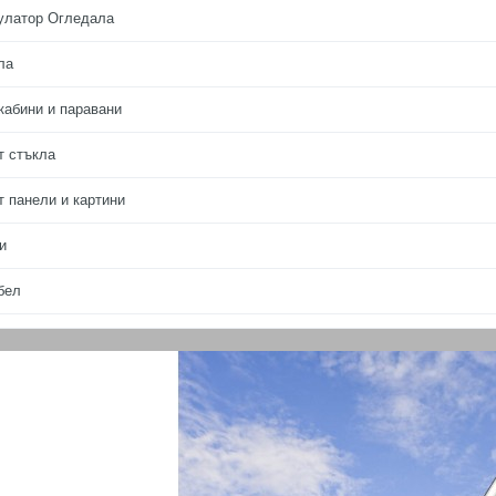
улатор Огледала
ла
кабини и паравани
т стъкла
т панели и картини
и
бел
в
ама
ботки
ги