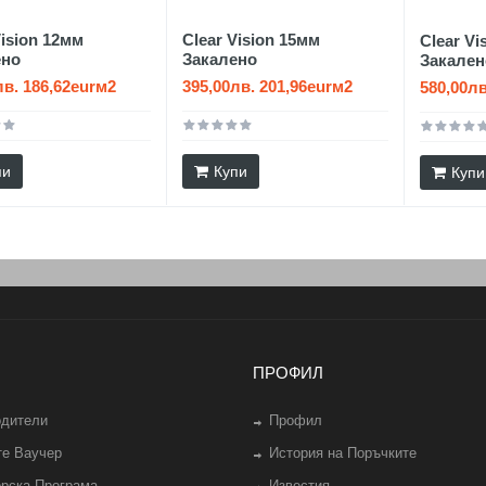
Vision 12мм
Clear Vision 15мм
Clear Vi
ено
Закалено
Закален
лв. 186,62eurм2
395,00лв. 201,96eurм2
580,00лв
пи
Купи
Купи
ПРОФИЛ
одители
Профил
те Ваучер
История на Поръчките
рска Програма
Известия