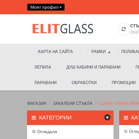
Моят профил
Желани продукти ( 0 )
СТЪ
ОНЛ
КАРТА НА САЙТА
РАМКИ
ПОЛИКА
ЛЕПИЛА
ДУШ КАБИНИ И ПАРАВАНИ
П
ПАРАВАНИ
ОБРАБОТКИ
ПРОМОЦИИ
МАГАЗИН
ЗАКАЛЕНИ СТЪКЛА
CLEAR VISION (КР
КАТЕГОРИИ
КА
Огледала
Огле