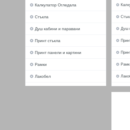
Калкулатор Огледала
Калк
Стъкла
Стък
Душ кабини и паравани
Душ 
Принт стъкла
Прин
Принт панели и картини
Прин
Рамки
Рамк
Лакобел
Лако
Обков
Обко
Дограма
Догр
Обработки
Обра
Услуги
Услу